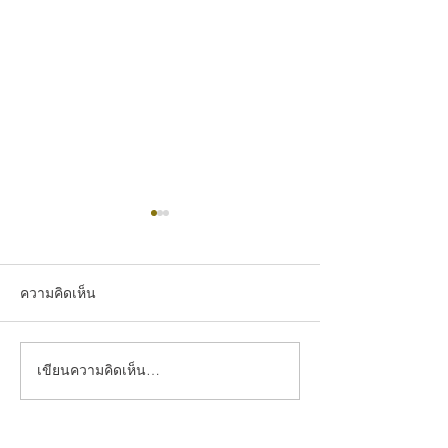
ความคิดเห็น
เขียนความคิดเห็น…
TSN ชูนวัตกรรมก่อสร้าง
พลังแห่งการให้ 
ยุคใหม่ “Ezy Wall” พร้อม
นครขอส่งต่อควา
มอบโปรโมชันพิเศษในงาน
เยาวชน