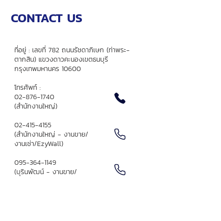
Real Connext 2025
CONTACT US
ที่อยู่ : เลขที่ 782 ถนนรัชดาภิเษก
(ท่าพระ-
ตากสิน) แขวงดาวคะนอง
เขตธนบุรี
กรุงเทพมหานคร 10600
โทรศัพท์ :
02-876-1740
(สำนักงานใหญ่)
02-415-4155
(สำนักงานใหญ่ - งานขาย/
งานเช่า/EzyWall)​
095-364-1149
(บุรินพัฒน์ - งานขาย/
งานเช่า/EzyWall)
064-956-6494
(งานประมูลงานก่อสร้าง)