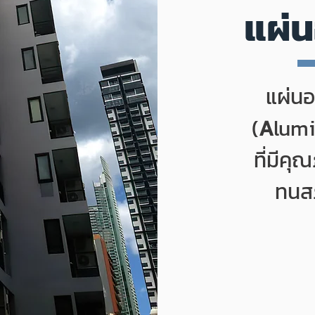
แผ่น
แผ่นอ
(
A
lum
ที่มีคุ
ทนสภ