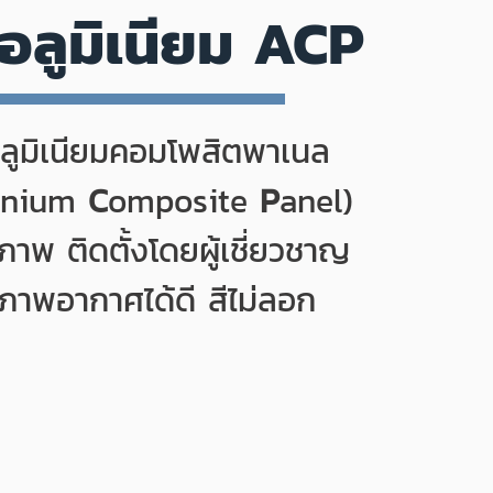
อลูมิเนียม ACP
ลูมิเนียมคอมโพสิตพาเนล
inium
C
omposite
P
anel)
ณภาพ ติดตั้งโดยผู้เชี่ยวชาญ
าพอากาศได้ดี สีไม่ลอก