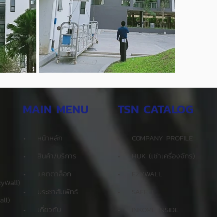
MAIN MENU
TSN CATALOG
•
หน้าหลัก
•
COMPANY PROFILE
•
สินค้า/บริการ
•
HUK (เช่าเครื่องจักร)
•
แคตตาล็อก
• EZYWALL
Wall)​
•
บระชาสัมพัทธ์
•
SAFETI
ll)
•
เกี่ยวกับ
•
INKOME INSIDE