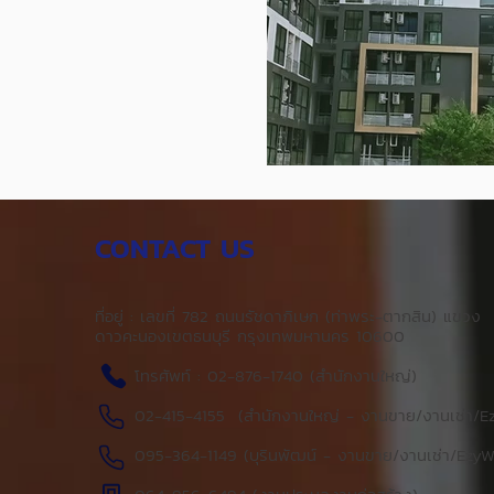
CONTACT US
ที่อยู่ : เลขที่ 782 ถนนรัชดาภิเษก
(ท่าพระ-ตากสิน) แขวง
ดาวคะนอง
เขตธนบุรี กรุงเทพมหานคร 10600
โทรศัพท์ : 02-876-1740 (สำนักงานใหญ่)
02-415-4155 (สำนักงานใหญ่ - งานขาย/งานเช่า/Ezy
095-364-1149 (บุรินพัฒน์ - งานขาย/งานเช่า/EzyWa