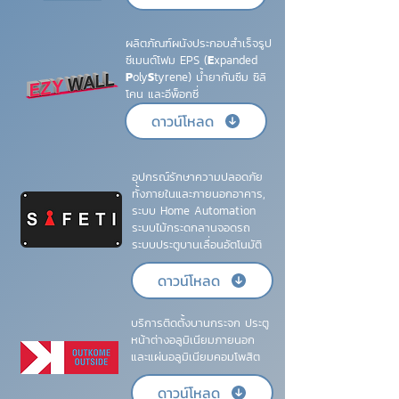
ผลิตภัณฑ์ผนังประกอบสำเร็จรูป
ซีเมนต์โฟม EPS (
E
xpanded
P
oly
S
tyrene) น้ำยากันซึม ซิลิ
โคน และอีพ็อกซี่
ดาวน์โหลด
อุปกรณ์รักษาความปลอดภัย
ทั้งภายในและภายนอกอาคาร,
ระบบ Home Automation
ระบบไม้กระดกลานจอดรถ
ระบบประตูบานเลื่อนอัตโนมัติ
ดาวน์โหลด
บริการติดตั้งบานกระจก ประตู
หน้าต่างอลูมิเนียมภายนอก
และแผ่นอลูมิเนียมคอมโพสิต
ดาวน์โหลด