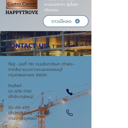
เคาน์เตอร์ครัว ตู้เสื้อผ้า
เตียงนอน
ดาวน์โหลด
CONTACT US
ที่อยู่ : เลขที่ 782 ถนนรัชดาภิเษก
(ท่าพระ-
ตากสิน) แขวงดาวคะนอง
เขตธนบุรี
กรุงเทพมหานคร 10600
โทรศัพท์ :
02-876-1740
(สำนักงานใหญ่)
02-415-4155
(สำนักงานใหญ่ - งานขาย/
งานเช่า/EzyWall)​