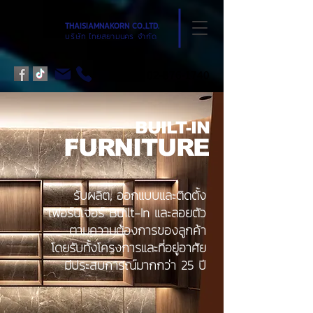
THAISIAMNAKORN CO.,LTD.
บริษัท ไทยสยามนคร จำกัด
02-876-1740
BUILT-IN
FURNITURE
รับผลิต, ออกแบบและติดตั้ง
เฟอร์นิเจอร์ Built-In และลอยตัว
ตามความต้องการของลูกค้า
โดยรับทั้งโครงการและที่อยู่อาศัย
มีประสบการณ์มากกว่า 25 ปี