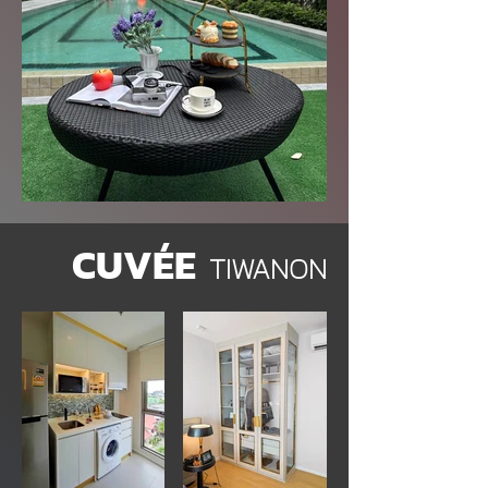
CUV
É
E
TIWANON