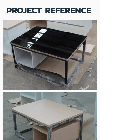
PROJECT REFERENCE