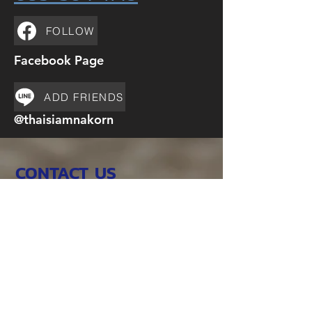
FOLLOW
Facebook Page
ADD FRIENDS
@thaisiamnakorn
CONTACT US
ที่อยู่ : เลขที่ 782 ถนนรัชดาภิเษก
(ท่าพระ-
ตากสิน) แขวงดาวคะนอง
เขตธนบุรี
กรุงเทพมหานคร 10600
โทรศัพท์ :
02-876-1740
(สำนักงานใหญ่)