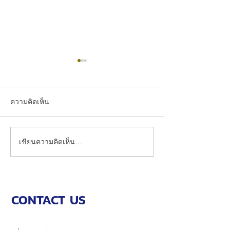
ความคิดเห็น
เขียนความคิดเห็น…
TSN ชูนวัตกรรมก่อสร้าง
พลังแห่งการให้ 
ยุคใหม่ “Ezy Wall” พร้อม
นครขอส่งต่อควา
มอบโปรโมชันพิเศษในงาน
เยาวชน
Real Connext 2025
CONTACT US