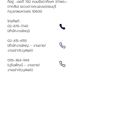
ที่อยู่ : เลขที่ 782 ถนนรัชดาภิเษก
(ท่าพระ-
ตากสิน) แขวงดาวคะนอง
เขตธนบุรี
กรุงเทพมหานคร 10600
โทรศัพท์ :
02-876-1740
(สำนักงานใหญ่)
02-415-4155
(สำนักงานใหญ่ - งานขาย/
งานเช่า/EzyWall)​
095-364-1149
(บุรินพัฒน์ - งานขาย/
งานเช่า/EzyWall)
064-956-6494
(งานประมูลงานก่อสร้าง)
ติดต่อเซลล์
sale@thaisiamnakorn.com